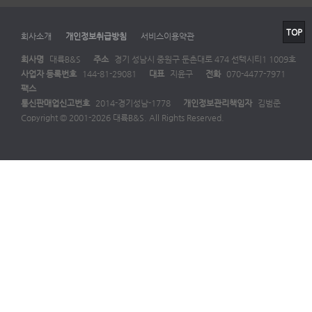
TOP
회사소개
개인정보취급방침
서비스이용약관
회사명
대륙B&S
주소
경기 성남시 중원구 둔촌대로 474 선텍시티1 1009호
사업자 등록번호
144-81-29081
대표
지윤구
전화
070-4477-7971
팩스
통신판매업신고번호
2014-경기성남-1778
개인정보관리책임자
김범준
Copyright © 2001-2026 대륙B&S. All Rights Reserved.